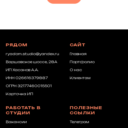
РЯДОМ
САЙТ
ryadom.studio@yandex.ru
Главная
Варшавское шоссе, 28А
Портфолио
ИП Хасанов А.А.
О нас
ИНН 026616379887
Клиентам
ОГРН 32177460015501
Карточка ИП
РАБОТАТЬ В
ПОЛЕЗНЫЕ
СТУДИИ
ССЫЛКИ
Вакансии
Телеграм