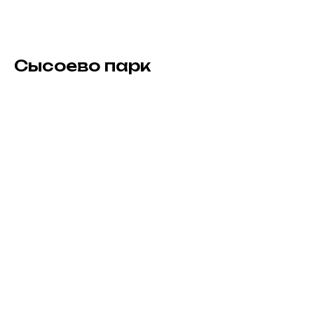
Сысоево парк