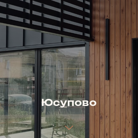
Юсупово