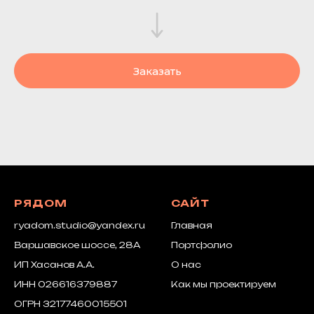
Заказать
РЯДОМ
САЙТ
ryadom.studio@yandex.ru
Главная
Варшавское шоссе, 28А
Портфолио
ИП Хасанов А.А.
О нас
ИНН 026616379887
Как мы проектируем
ОГРН 32177460015501